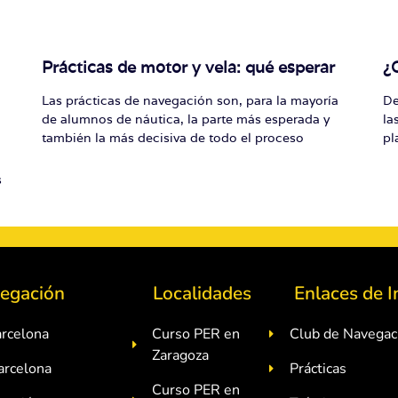
Prácticas de motor y vela: qué esperar
¿
Las prácticas de navegación son, para la mayoría
De
de alumnos de náutica, la parte más esperada y
la
también la más decisiva de todo el proceso
pl
s
egación
Localidades
Enlaces de I
rcelona
Curso PER en
Club de Navegac
Zaragoza
arcelona
Prácticas
Curso PER en