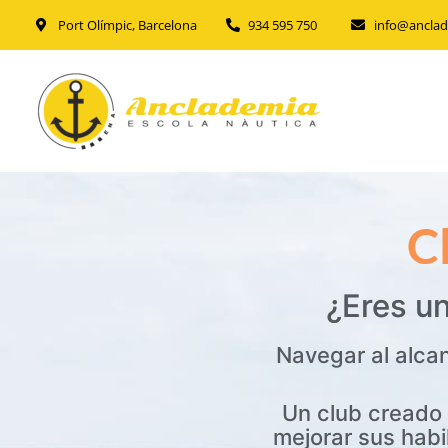
Port Olímpic, Barcelona
934 595 750
info@ancla
C
¿Eres u
Navegar al alca
Un club creado 
mejorar sus habi