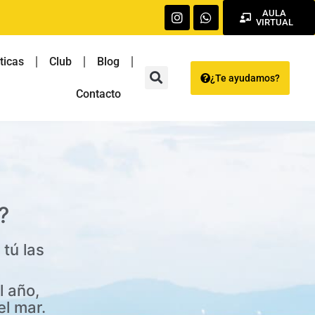
AULA
VIRTUAL
ticas
Club
Blog
¿Te ayudamos?
Contacto
?
tú las
l año,
el mar.