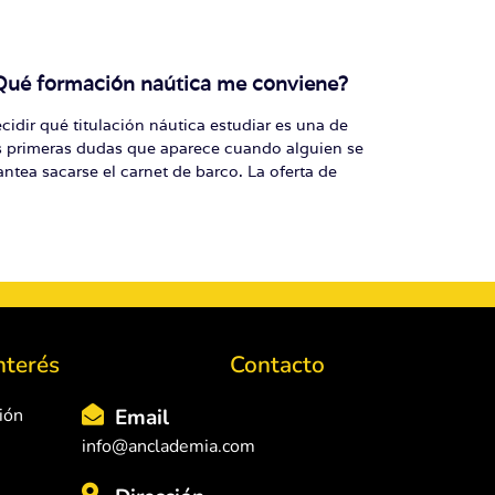
Qué formación naútica me conviene?
cidir qué titulación náutica estudiar es una de
s primeras dudas que aparece cuando alguien se
antea sacarse el carnet de barco. La oferta de
nterés
Contacto
ión
Email
info@anclademia.com