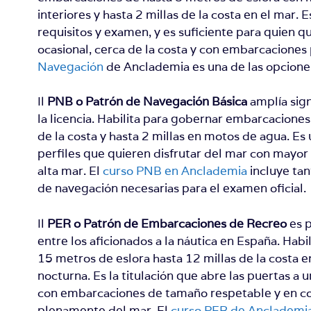
interiores y hasta 2 millas de la costa en el mar.
requisitos y examen, y es suficiente para quien q
ocasional, cerca de la costa y con embarcaciones
Navegación
de Anclademia es una de las opcione
Il
PNB o Patrón de Navegación Básica
amplía sign
la licencia. Habilita para gobernar embarcaciones
de la costa y hasta 2 millas en motos de agua. Es
perfiles que quieren disfrutar del mar con mayo
alta mar. El
curso PNB en Anclademia
incluye tan
de navegación necesarias para el examen oficial.
Il
PER o Patrón de Embarcaciones de Recreo
es p
entre los aficionados a la náutica en España. Ha
15 metros de eslora hasta 12 millas de la costa e
nocturna. Es la titulación que abre las puertas a 
con embarcaciones de tamaño respetable y en co
plenamente del mar. El
curso PER de Anclademi