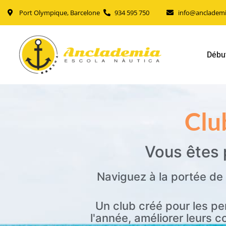
Port Olympique, Barcelone
934 595 750
info@ancladem
Débu
Clu
Vous êtes 
Naviguez à la portée de
Un club créé pour les pe
l'année, améliorer leurs