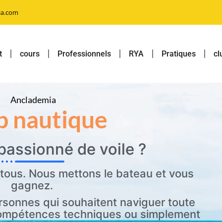
ia.com
t
cours
Professionnels
RYA
Pratiques
cl
Anclademia
b nautique
passionné de voile ?
 tous. Nous mettons le bateau et vous
gagnez.
rsonnes qui souhaitent naviguer toute
 compétences techniques ou simplement