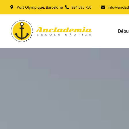
Port Olympique, Barcelone
934 595 750
info@ancla
Débu